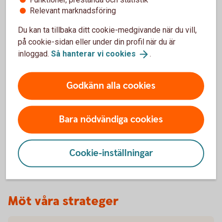
Relevant marknadsföring
Privatkund
Du kan ta tillbaka ditt cookie-medgivande när du vill,
på cookie-sidan eller under din profil när du är
Ring 0771-12 20
00
inloggad.
Så hanterar vi
cookies
.
Företagskund
Godkänn alla cookies
Ring 0771-12 20
00
Bara nödvändiga cookies
Besök oss
Hitta ditt
bankkontor
Cookie-inställningar
Möt våra strateger