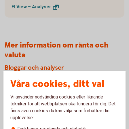
FI View –
Analyser
Mer information om ränta och
valuta
Bloggar och analyser
Våra cookies, ditt val
Följ våra bloggare inom
Swedbank
Prenumerera på våra analyser via
mejl
Vi använder nödvändiga cookies eller liknande
tekniker för att webbplatsen ska fungera för dig. Det
finns även cookies du kan välja som förbättrar din
upplevelse:
Kontakta oss
Funktioner, prestanda och statistik