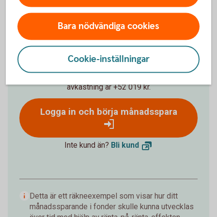
%
Bara nödvändiga cookies
Förväntat sparbelopp om 10 år
172 019 kr
Cookie-inställningar
Insättningar från dig är 120 000 kr.
Förväntad
avkastning är +52 019 kr.
Logga in och börja månadsspara
Inte kund än?
Bli
kund
Detta är ett räkneexempel som visar hur ditt
månadssparande i fonder skulle kunna utvecklas