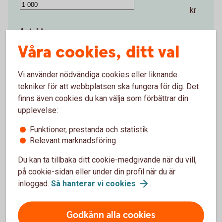
kr
Antal år
Våra cookies, ditt val
1 år
50 år
Vi använder nödvändiga cookies eller liknande
tekniker för att webbplatsen ska fungera för dig. Det
år
finns även cookies du kan välja som förbättrar din
Startbelopp (kr)
upplevelse:
Funktioner, prestanda och statistik
Relevant marknadsföring
0 kr
2 000 000 kr
Du kan ta tillbaka ditt cookie-medgivande när du vill,
kr
på cookie-sidan eller under din profil när du är
inloggad.
Så hanterar vi
cookies
.
Avkastning per år (%)
Godkänn alla cookies
0 %
15 %