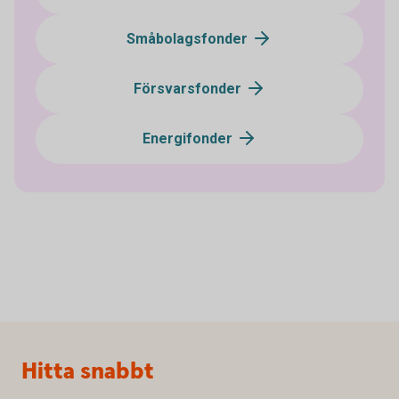
Småbolagsfonder
Försvarsfonder
Energifonder
Sidfot
Hitta snabbt