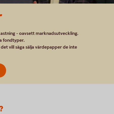
r
vkastning - oavsett marknadsutveckling.
ra fondtyper.
et vill säga sälja värdepapper de inte
?