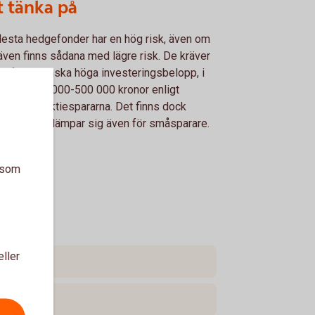
t tänka på
lesta hedgefonder har en hög risk, även om
även finns sådana med lägre risk. De kräver
 oftast ganska höga investeringsbelopp, i
rvallet 100 000-500 000 kronor enligt
istik från Aktiespararna. Det finns dock
ntag, som lämpar sig även för småsparare.
a som
eller