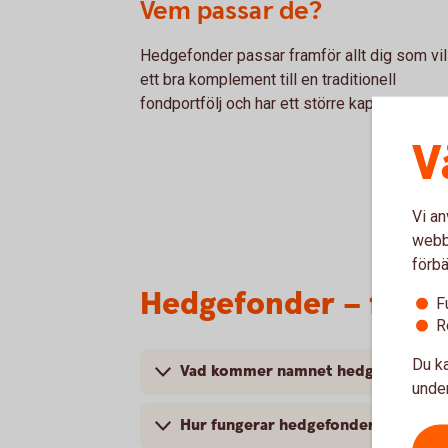
Vem passar de?
Hedgefonder passar framför allt dig som vil
ett bra komplement till en traditionell
fondportfölj och har ett större kapital att pla
V
Vi an
webbp
förbä
Hedgefonder – frågo
F
R
Du ka
Vad kommer namnet hedgefond frå
under
Hur fungerar hedgefonder?