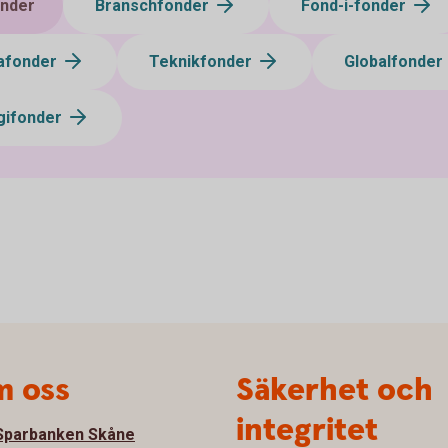
nder
Branschfonder
Fond-i-fonder
afonder
Teknikfonder
Globalfonder
gifonder
 oss
Säkerhet och
integritet
parbanken Skåne