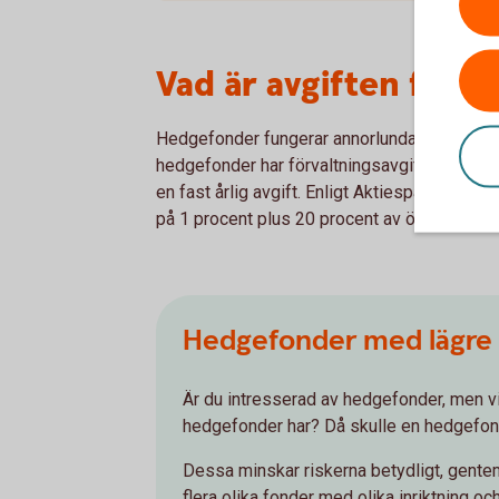
Vad är avgiften för 
Hedgefonder fungerar annorlunda än andra fo
hedgefonder har förvaltningsavgifter som rela
en fast årlig avgift. Enligt Aktiespararna är 
på 1 procent plus 20 procent av överavkast
Hedgefonder med lägre 
Är du intresserad av hedgefonder, men vil
hedgefonder har? Då skulle en hedgefond
Dessa minskar riskerna betydligt, gente
flera olika fonder med olika inriktning och