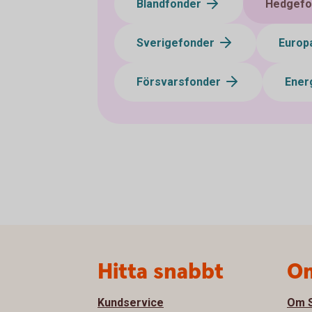
Blandfonder
Hedgefo
Sverigefonder
Europ
Försvarsfonder
Ener
Sidfot
Hitta snabbt
Om
Kundservice
Om S