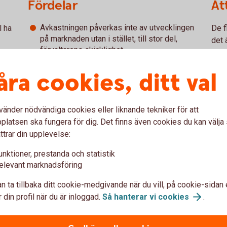
Fördelar
At
Avkastningen påverkas inte av utvecklingen
l ha
De f
på marknaden utan i stället, till stor del,
det 
förvaltarens skicklighet.
cera.
även
Finns i många olika varianter och risknivåer.
inte
åra cookies, ditt val
Vissa hedgefonder har fokus på
stat
hållbarhet
och
ESG
vilket gör att du
unda
kan spara hållbart.
vänder nödvändiga cookies eller liknande tekniker för att
latsen ska fungera för dig. Det finns även cookies du kan välj
ttrar din upplevelse:
r och svar
unktioner, prestanda och statistik
elevant marknadsföring
n ta tillbaka ditt cookie-medgivande när du vill, på cookie-sidan 
n?
 din profil när du är inloggad.
Så hanterar vi
cookies
.