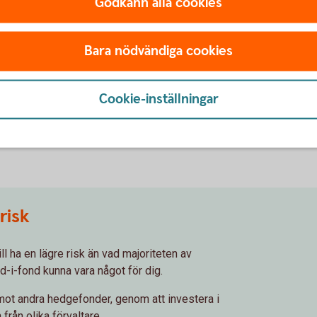
Godkänn alla cookies
en hedgefond?
Bara nödvändiga cookies
ndtyper. Detta då de flesta
Cookie-inställningar
terar till prestation, utöver
genomsnittet en fast årlig avgift
ningen mot jämförelseindex.
risk
l ha en lägre risk än vad majoriteten av
-i-fond kunna vara något för dig.
mot andra hedgefonder, genom att investera i
 från olika förvaltare.