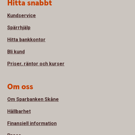
Sidfot
Hitta snabbt
Kundservice
Spärrhjälp
Hitta bankkontor
Bli kund
Priser, räntor och kurser
Om oss
Om Sparbanken Skåne
Hållbarhet
Finansiell information